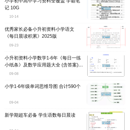
小学初中高中学习资料全覆盖 学霸笔
记 10G
10-14
优秀家长必备小升初资料小学语文
《每日晨读积累》2025版
09-23
小升初资料小学数学1-6年《每日一练
小纸条》及数学应用题大全 (含答案)新
学期内卷搞起
09-08
小学1-6年级单词思维导图 合计590个
09-04
新学期超车必备 学生语数每日晨读