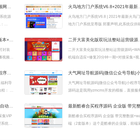
YMYS009强大专业的x站 在线视频网站系统源码
火鸟地方门户系统V6.8+2021年最
站系统源
火鸟地方门户系统V6.8 | 2021年最新火鸟
境：
地方门户系统至尊版 郑重声明,此系统仅供研究
QL 安装环
学习使用,切勿完美,保护知识产权,支持正版! 
L5.5以
含4端：PC+H5+小程序+APP,我看了下一共
韩国女主播视频网站+pc版+手机版本+可封装APP运营 帝国内核
二开大富美化版双玩法整站运营级源码+WA
能等优点
套模板,剩下我就不过多
可封装
二开大富美化版双玩法整站运营级源码+WA
主播视频网
机端自适应+修复20分钟一期+对接采集+视
安装教程大富已经被玩烂了，这又是一个网
分享给我的大富二次开发版，界面有些改动
最新五九福利导航网站PHP源码 程序是福利导航，简单配置就可用
不卡顿！还是修复的20分钟一期，也还是
是福利导
大气网址导航源码|微信公众号导航|小程序
法，采集可以对接本站的免费API接口，带
源码这是我用yzmcms开发的模板，直接服
讯功能，修复了不少问题！无限接近运营级
打包出来的，上传安装就可以用，教程安装
应该是目前最
内，可用作网址导航、微信小程序导航、AP
NMKCMS米酷影院源码 全新改版自动采集VIP影视自动尝鲜开源代码6.0
导航等，含手机版。
集VIP
新酷睿合买程序源码 企业版 带完整数据+wa
理系统
端（2套版本）这个是酷睿的企业版，前端
站长而设
全新的Vue2.0+HTML5+CSS3+Javascri-
化设计
pt+jQuery+Ajax+JSON等语言及框架开发