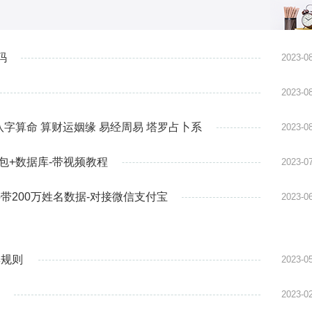
频网站
戏前端采用全新Egret（白鹭）游戏引擎开
视频讯息
后端采用全新ThinkPHP5.0框架开发、后
言采用全新的PHP7
码
2023-0
2023-0
 八字算命 算财运姻缘 易经周易 塔罗占卜系
2023-0
打包+数据库-带视频教程
2023-0
hp带200万姓名数据-对接微信支付宝
2023-0
集规则
2023-0
2023-0