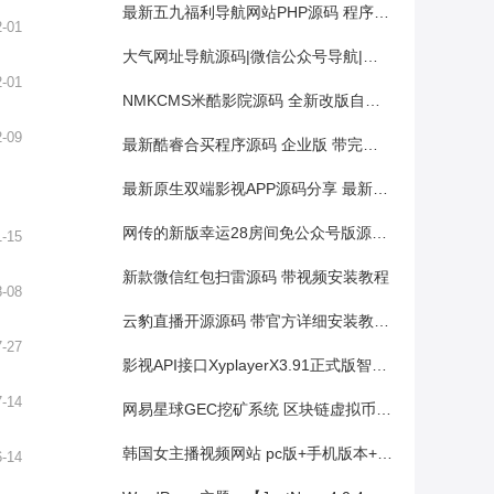
最新五九福利导航网站PHP源码 程序是福利导航，简单配置就可用
2-01
大气网址导航源码|微信公众号导航|小程序导航源码
2-01
NMKCMS米酷影院源码 全新改版自动采集VIP影视自动尝鲜开源代码6.0
2-09
最新酷睿合买程序源码 企业版 带完整数据+wap端（2套版本）
最新原生双端影视APP源码分享 最新二次开发影视APP视频VIP解析在线视频聚合系统源码
网传的新版幸运28房间免公众号版源码+安装教程
1-15
新款微信红包扫雷源码 带视频安装教程
8-08
云豹直播开源源码 带官方详细安装教程和视频教程 带三方对接文档
7-27
影视API接口XyplayerX3.91正式版智能影视解析系统完整版源码,带多条无广告线路
7-14
网易星球GEC挖矿系统 区块链虚拟币交易源码修复版 章鱼星球挖矿系统源码+安装教程
韩国女主播视频网站 pc版+手机版本+可封装APP 自带VIP系统+批量点卡生成 无错运营版
6-14