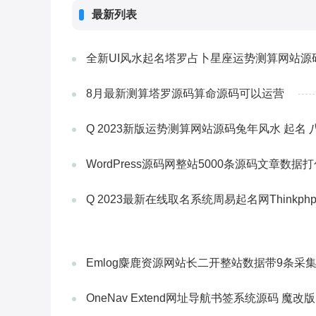
最新列表
简单易用是最大的特色，是快速架设视
首选，只需3分钟即可建立一个海量的
的行业网站。 演示地址 ht
全新UI风水起名塔罗占卜星座运势测算网站源
8月最新测算塔罗源码算命源码可以运营
Q 2023新版运势测算网站源码兔年风水 起名
WordPress源码网整站5000条源码文章数据
Q 2023最新在线取名系统周易起名网Thinkp
Emlog麋鹿资源网站长二开整站数据带9条采
OneNav Extend网址导航书签系统源码 魔改版