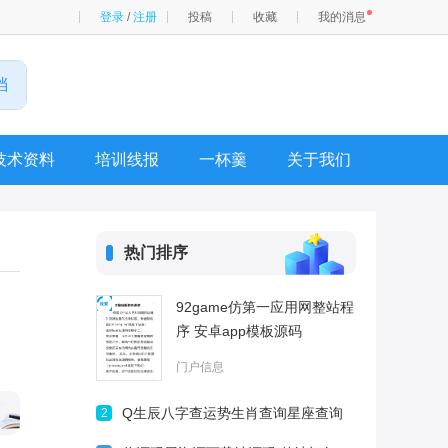
登录
/
注册
投稿
收藏
我的消息
技术资料
培训线报
一杯羹
关于我们
热门排序
92game仿第一应用网整站程
序 安卓app模板源码
门户信息
Q生辰八字查运势生肖查询星座查询
2
血型风水算命周易八卦相学灵签解签