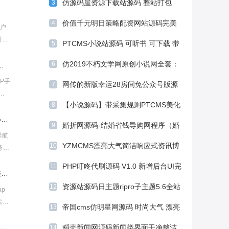
仿源码屋资源下载站源码 整站打包
3
新火鸟门户地方门户系统至尊版+站长亲测
解梦帝神PHP源码 带手机版
WordPress主题
价值千元明日策略配资网站源码完美
4
门户
运营版+Thinkphp自适应手机端+封装
PTCMS小说站源码 可听书 可下载 带
5
包
APP
自动采集和搭建视频教程
仿2019不朽文学网原创小说网全套：
16
6
P手机端自适应+修复20分钟一期+对接采集+视频安装教程
含支付宝支付接口+微信支付+微信登
P手
网传的新版幸运28房间免公众号版源
7
频
陆+QQ登陆+采集
码+安装教程
【小说源码】带采集规则PTCMS美化
8
友
，
大气网址导航源码|微信公众号导航|小程序导航源码
UI新版全新发布[运营级别]
婚折网源码-结婚省钱导购网程序（婚
9
双玩
导航
嫁行业O2O营销平台）
有视
YZMCMS漂亮大气简洁响应式资讯博
10
务器
 ！
包
客模板
PHP叮咚代刷源码 V1.0 新增后台UI完
11
P
最新酷睿合买程序源码 企业版 带完整数据+wap端（2套版本）
美去授权
资源站源码日主题ripro子主题5.6全站
12
p
美化包 二开集成后台 WordPress主题
采用
帝国cms仿明星网源码 时尚大气 漂亮
13
美观 明星网资讯网站系统
，游
稻壳新闻网源码新闻类界面干净整洁
14