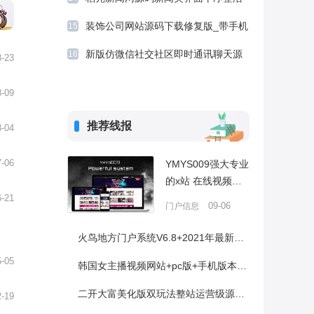
发，
php源码带后台可做博客可采集
装饰公司网站源码下载修复版_带手机
15
端语
移动端Thinkphp内核后台功能强大
新版仿微信社交社区即时通讯聊天源
16
8-23
码，带PC端及开发文档说明文档
8-09
推荐线报
8-04
7-06
YMYS009强大专业
的x站 在线视频网
站系统源码
6-21
09-06
门户信息
火鸟地方门户系统V6.8+2021年最新火鸟门户地方门户系统至尊版+站长亲测
5-05
韩国女主播视频网站+pc版+手机版本+可封装APP运营 帝国内核
二开大富美化版双玩法整站运营级源码+WAP手机端自适应+修复20分钟一期+对接采集+视频安装教程
2-19