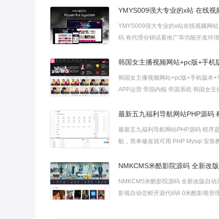
YMYS009强大专业的x站在线视频网
码 有代理分销试看推广等功能开发环
Thinkphp 空间支持：PHP7.0 + MyS
境：PHP7.0及以上 + Apache + MySQ
上 程序具有极好的稳定，安全，高性
韩国女主播视频网站+pc版+手机版本+
APP运营 帝国内核 帝国系统 韩国女
站+pc版+手机版本+可封装APP运营，
最新五九福利导航网站PHP源码 程序
航，简单修改就可用 PHP Mysql 安装教程： 导
入数据库文件 修改Core/Config/Inc.php 完成 使
用说明： 后台地址：域名/login.php 管理员账
号admin 管理员密码
NMKCMS米酷影院源码 全新改版自动采
影视自动尝鲜开源代码6.0米酷影视管
（NMKCMS）是一套专为不同需求的
计的影视管理系统，灵活，方便，人性