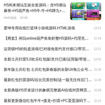
H5闲来潮汕互娱全套源码：含H5潮汕
麻将+H5葫芦鱼+H5牛.牛+H5牌九+H5
金.花 带架设教程
html5游戏
05-08
爱坤专用在线打篮球小游戏源码 HTML游戏
12-27
【两套】闲玩online葫芦鱼鱼虾蟹H5源码+代理充值+控制 有视频教程
11-16
运营级H5的轮盘游戏/已对接免签约支付接口/带完整视频搭建教程
12-27
全新士兵扫雷5.0欢乐红包版/支付已接/运营版/带签到/投诉自动拉黑/带视频搭建教程
12-01
新年版士兵红包 士兵红包新春版的全新UI/免公众号自带防封
11-30
最新红包扫雷源码/后台完美控制/这一版无任何后门和刷分/已对接支付和免公众号防风接口/搭建视频教程
11-26
全新典版H5开发设计的象棋完整篇AI在线对弈网页页面象棋源码
11-26
最新更新微信红包牛牛+接龙+扫雷+PC蛋蛋源码下载带所有需要的安装组件加视频教程
11-22