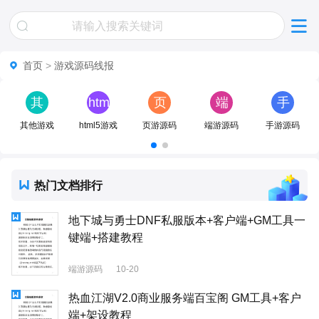
首页
>
游戏源码线报
其
html5
页
端
手
他
游
游
游
游
其他游戏
html5游戏
页游源码
端游源码
手游源码
游
戏
源
源
源
戏
码
码
码
热门文档排行
地下城与勇士DNF私服版本+客户端+GM工具一
键端+搭建教程
端游源码
10-20
热血江湖V2.0商业服务端百宝阁 GM工具+客户
端+架设教程