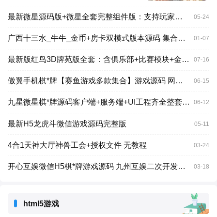
最新微星源码版+微星全套完整组件版：支持玩家单控+前端控制+库存控制，支持微信登陆
05-24
广西十三水_牛牛_金币+房卡双模式版本源码 集合了十三水和牛牛 支持金币场和房卡版两种模式
01-07
最新版红鸟3D牌苑版全套：含俱乐部+比赛模块+金币场+房卡模块，新增捕鱼房卡
07-16
傲翼手机棋*牌【赛鱼游戏多款集合】游戏源码 网狐二次开发
06-15
九星微星棋*牌源码客户端+服务端+UI工程齐全整套源码【源码+组件】
06-12
最新H5龙虎斗微信游戏源码完整版
05-11
4合1天神大厅神兽工会+授权文件 无教程
03-24
开心互娱微信H5棋*牌游戏源码 九州互娱二次开发修复版
03-18
html5游戏