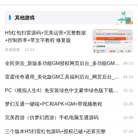
其他游戏
H5红包扫雷源码+完美运营+完整数据
+控制胜率+带文字教程 修复版
其他游戏
11-14
全民突击_新版多功能GM授权网页后台_多功能GM网页后台工具
04-23
雷霆传奇通用_美化版GM工具福利后台_网页后台_最新打包整理_清理小号_GM工具_GM后台
04-23
PC《模拟人生4》免安装绿色中文豪华绿色版下载【整合全DLC包含最新雪境仙踪 全资料片 精品MOD】
02-11
梦幻互通一键端+PC和APK+GM+带视频教程
10-29
完美西游（仿梦幻西游）手机电脑互通源码
10-29
三个版本H5扫雷红包源码+授权已破+还算完整
07-24