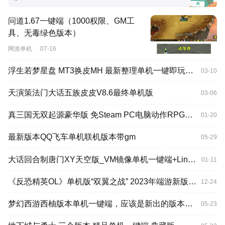
问道1.67一键端（1000权限、GM工
具、无毒绿色版本）
网游单机
07-16
浮生若梦星盘 MT3换皮MH 最新整理单机一键即玩镜像端+Linux手工服务端+安卓苹果双端+GM后台全套源码
03-10
天演策法门大话五族皮皮V8.6最终单机版
03-06
真三国无双起源豪华版 免Steam PC电脑动作RPG游戏
01-20
最新版本QQ飞车单机联机版本带gm
05-29
大话回合制唐门XY天空版_VM镜像单机一键端+Linux学习手工服务端_GM物品充值后台
01-11
《反恐精英OL》单机版“双翼之战” 2023年端游新版本发布，含修改器
12-24
梦幻西游西柚版本单机一键端，应该是新出的版本，有网页GM后台
05-23