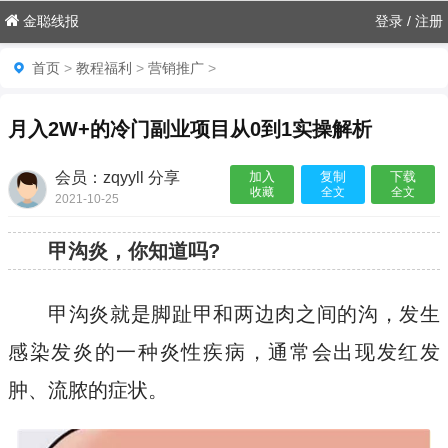
金聪线报
登录
/
注册
首页
>
教程福利
>
营销推广
>
月入2W+的冷门副业项目从0到1实操解析
会员：zqyyll 分享
加入
复制
下载
收藏
全文
全文
2021-10-25

甲沟炎，你知道吗?
甲沟炎就是脚趾甲和两边肉之间的沟，发生
感染发炎的一种炎性疾病，通常会出现发红发
肿、流脓的症状。