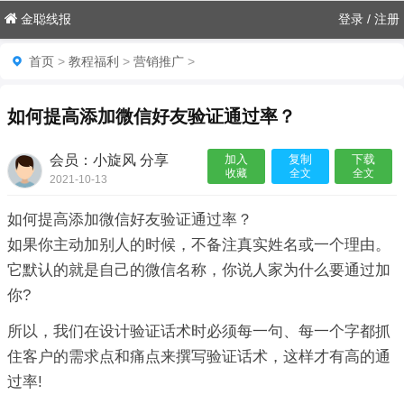
金聪线报
登录
/
注册
首页
>
教程福利
>
营销推广
>
如何提高添加微信好友验证通过率？
会员：小旋风 分享
加入
复制
下载
收藏
全文
全文
2021-10-13

如何提高添加微信好友验证通过率？
如果你主动加别人的时候，不备注真实姓名或一个理由。
它默认的就是自己的微信名称，你说人家为什么要通过加
你?
所以，我们在设计验证话术时必须每一句、每一个字都抓
住客户的需求点和痛点来撰写验证话术，这样才有高的通
过率!