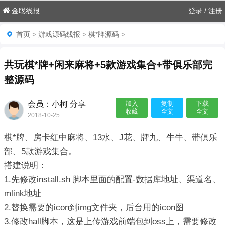
金聪线报
登录
/
注册
首页
>
游戏源码线报
>
棋*牌源码
>
共玩棋*牌+闲来麻将+5款游戏集合+带俱乐部完
整源码
会员：小柯
分享
加入
复制
下载
收藏
全文
全文
2018-10-25

棋*牌、房卡红中麻将、13水、J花、牌九、牛牛、带俱乐
部、5款游戏集合。
搭建说明：
1.先修改install.sh 脚本里面的配置-数据库地址、渠道名、
mlink地址
2.替换需要的icon到img文件夹，后台用的icon图
3.修改hall脚本，这是上传游戏前端包到oss上，需要修改