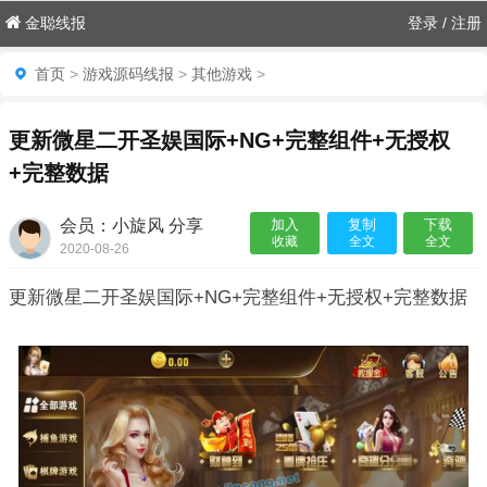
金聪线报
登录
/
注册
首页
>
游戏源码线报
>
其他游戏
>
更新微星二开圣娱国际+NG+完整组件+无授权
+完整数据
会员：小旋风 分享
加入
复制
下载
收藏
全文
全文
2020-08-26

更新微星二开圣娱国际+NG+完整组件+无授权+完整数据