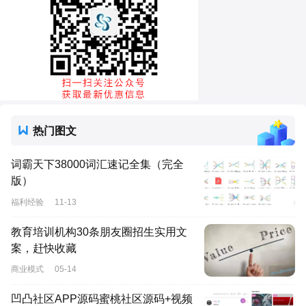
热门图文
词霸天下38000词汇速记全集（完全
版）
福利经验
11-13
教育培训机构30条朋友圈招生实用文
案，赶快收藏
商业模式
05-14
凹凸社区APP源码蜜桃社区源码+视频