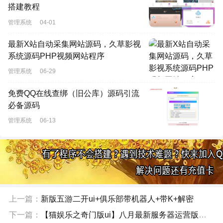
搭建教程
管理系统
04-01
最新X站自动采集网站源码，久草影视
系统源码PHP视频网站程序
管理系统
06-29
免费QQ在线查绑（旧公库）源码引流
必备源码
管理系统
06-13
上一篇：
新版五游二开ui+俱乐部带机器人+带K+解密
下一篇：
【猫娱乐之奇门版ui】八月最新服务器运营版打包+热更新双端app齐全+服务器运营版打包+完整数据web和数据库服务端