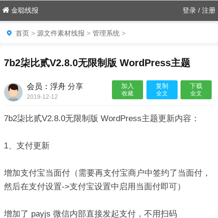
金聪线报
登录
/
注册
首页
>
源文件素材线报
>
管理系统
>
7b2柒比贰V2.8.0无限制版 WordPress主题
会员：浮舟
分享
加入
复制
下载
收藏
全文
全文
2019-12-12

7b2柒比贰V2.8.0无限制版 WordPress主题更新内容：
1、支付更新
增加支付宝当面付（需要再支付宝商户中签约了当面付，
然后在支付设置->支付宝设置中启用当面付即可）
增加了 payjs 微信内部直接发起支付，不用扫码