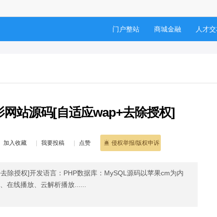
门户整站
商城金融
人才交
网站源码[自适应wap+去除授权]
加入收藏
我要投稿
点赞
侵权举报/版权申诉
+去除授权]开发语言：PHP数据库：MySQL源码以苹果cm为内
线播放、云解析播放......