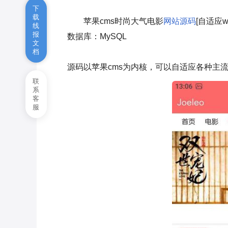
下
超级好看的AI绘画小程序官网
载
苹果cms时尚大气电影
网站源码
[自适应w
html源码
线
报
数据库：MySQL
文
实现跨窗口的3D场景源码 网页
档
版量子纠缠
源码以苹果cms为内核，可以自适应各种主
联
文案素材包
系
客
Q英文版ElessiAjax极简风多功
服
能商城源码 WordPress主题
WordPress自适应白天暗夜高颜
值无刷新加载首页支持三种布局
v2.4