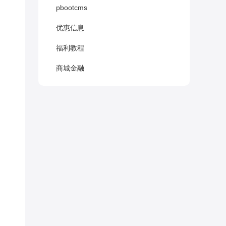
pbootcms
优惠信息
福利教程
商城金融