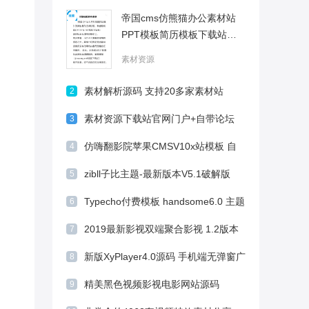
帝国cms仿熊猫办公素材站
PPT模板简历模板下载站源
码+WAP手机端+采集器+第四
素材资源
方支付
素材解析源码 支持20多家素材站
2
Thinkphp内核
素材资源下载站官网门户+自带论坛
3
整站源码+带后台+带数据库
仿嗨翻影院苹果CMSV10x站模板 自
4
适应手机版
zibll子比主题-最新版本V5.1破解版
5
WordPress主题
Typecho付费模板 handsome6.0 主题
6
去授权破解开心版
2019最新影视双端聚合影视 1.2版本
7
全套开源源码去授权+视频教程
新版XyPlayer4.0源码 手机端无弹窗广
8
告视频二次解析vip影视
精美黑色视频影视电影网站源码
9
Thinkphp内核