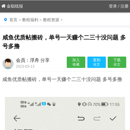
金聪线报
登录
/
注册
首页
>
教程福利
>
教程资源
>
咸鱼优质帖搬砖，单号一天赚个二三十没问题 多
号多撸
会员：浮舟
分享
加入
复制
下载
收藏
全文
全文
2023-03-13

咸鱼优质帖搬砖，单号一天赚个二三十没问题 多号多撸