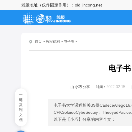
老版地址（仅作固定作用）：
old.jincong.net
TIME-HARMONIC
ELECTROMAGNETIC FIELDS
时谐电磁场经典教材
java学习相关电子文档集合
首页
>
教程福利
>
电子书
>
电子书 智能硬件—物联网相关
43份
电子书 云计算_大数据相关56份
电子书
电子书 游戏开发相关17份
2022-02-15
由
小巧
分享
时间：
电子书 移动开发相关190份
一
键
电子书 考试认证相关9份
复
电子书大学课程相关39份CadeceAllego
制
CPKSoluiooCybeSecuiy：TheoyadPacic
文
电子书 游戏开发相关17份
以下是【小巧】分享的内容全文：
档
电子书 系统_网络_运维相关73