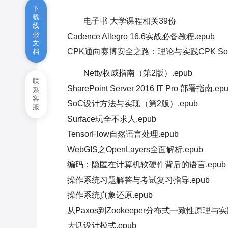
下
份
载
电子书 大学课程相关39份
线
TIME-HARMONIC
报
Cadence Allegro 16.6实战必备教程.epub
文
ELECTROMAGNETIC FIELDS
CPK通向赛博安全之路：理论与实践CPK Solution to 
档
时谐电磁场经典教材
电子书 Web全栈相关电子书50
Netty权威指南（第2版）.epub
份
联
SharePoint Server 2016 IT Pro 部署指南.ep
系
客
电子书 区块链相关11份
SoC设计方法与实现（第2版）.epub
服
Surface玩全不求人.epub
TensorFlow自然语言处理.epub
WebGIS之OpenLayers全面解析.epub
编码：隐匿在计算机软硬件背后的语言.epub
操作系统习题解答与考试复习指导.epub
操作系统真象还原.epub
从Paxos到Zookeeper分布式一致性原理与实践
大话设计模式.epub