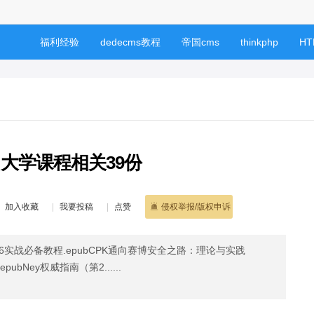
福利经验
dedecms教程
帝国cms
thinkphp
HT
 大学课程相关39份
加入收藏
我要投稿
点赞
侵权举报/版权申诉
16.6实战必备教程.epubCPK通向赛博安全之路：理论与实践
e.epubNey权威指南（第2......