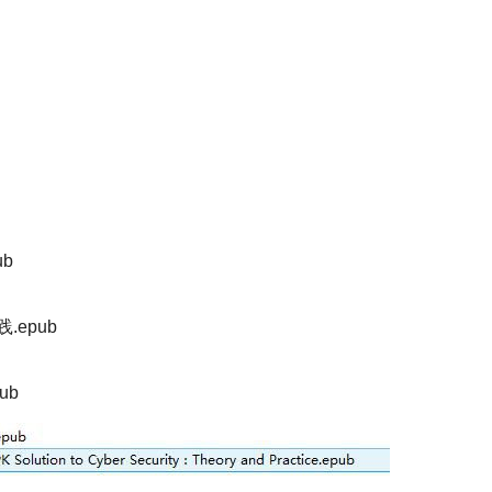
b
.epub
ub