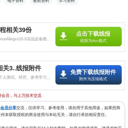
电子资料
教程资料
学习资料
程相关39份
点击下载线报
eAllegro16.6实战必备教
线报为doc格式
子书 大学课程相关39份，希望
相关39份文档下载网址链接：
关3..线报附件
免费下载线报附件
个人测试、研究、参考学习使
附件为压缩格式
点击 版权申诉
册会员，与上万技术交流
为
会员分享
交流，仅供学习、参考使用，请勿用于其他用途，如果想商
任何未获取授权的商业使用与本站无关，请自行承担相应责任。