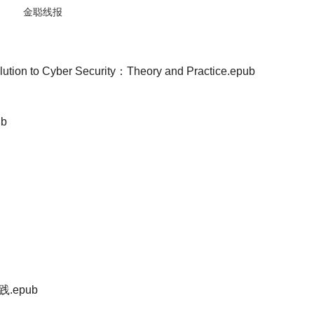
金聪线报
Cyber Security：Theory and Practice.epub
ub
.epub